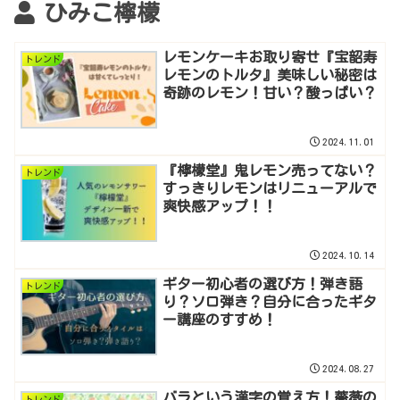
ひみこ檸檬
レモンケーキお取り寄せ『宝韶寿
トレンド
レモンのトルタ』美味しい秘密は
奇跡のレモン！甘い？酸っぱい？
2024.11.01
『檸檬堂』鬼レモン売ってない？
トレンド
すっきりレモンはリニューアルで
爽快感アップ！！
2024.10.14
ギター初心者の選び方！弾き語
トレンド
り？ソロ弾き？自分に合ったギタ
ー講座のすすめ！
2024.08.27
バラという漢字の覚え方！薔薇の
トレンド