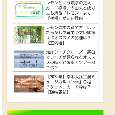
レモンという漢字の覚え
方！「檸檬」の由来と成り
立ち解説「レモン」より
「檸檬」がいい理由！
レモンの木の育て方！ほっ
たらかしで育てやすい鉢植
えにオススメの品種は？
【室内編】
知床シャチクルーズ！羅臼
でシャチが見られるオスス
メの時期と確率！ツアー料
金は？
【2025年】京本大我主演ミ
ュージカル『Once』日程・
チケット、カード枠は？
【随時更新】