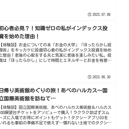
2023.07.09
初心者必見？！知識ゼロの私がインデックス投
資を始めた理由！
【体験談】お金についての本「お金の大学」「ほったらかし投
資術」をキッカケに投資初心者の私がインデックス投資を始め
た理由！老後の心配をする夫と気楽に老後を楽しみたい私。投
資は「ほったらかし」にして時間とエネルギーとお金を有意義
に使います！
2023.06.30
日帰り美術館めぐりの旅！あべのハルカス～国
立国際美術館を訪ねて…
【体験談】国立国際美術館、あべのハルカス美術館＆ハルカス
300展望台チケットをアソビューで購入！ラクラク並ばずスム
ーズに入場でお得にポイントもゲット！タクシーアプリGOを
いれるも事前の準備不足で使えず…慣れない土地でのタクシー
移動の失敗談。