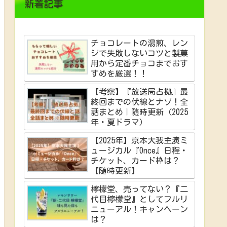
新着記事
チョコレートの湯煎、レン
ジで失敗しないコツと製菓
用から定番チョコまでおす
すめを厳選！！
【考察】『放送局占拠』最
終回までの伏線とナゾ！全
話まとめ｜随時更新（2025
年・夏ドラマ）
【2025年】京本大我主演ミ
ュージカル『Once』日程・
チケット、カード枠は？
【随時更新】
檸檬堂、売ってない？『二
代目檸檬堂』としてフルリ
ニューアル！キャンペーン
は？