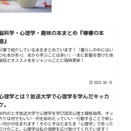
脳科学・心理学・趣味の本まとめ『檸檬の本
棚』
記事で紹介している本をまとめています！「暮らしの中にはい
つも本があり、本から学ぶことは多い」…本に影響を受けた体
験談とオススメ本をジャンルごとに随時更新！
2023.08.15
心理学とは？放送大学で心理学を学んだキッカ
ケ。
40代のとき放送大学で心理学を学び認定心理士資格取得。キッ
カケは何でもいい…何を始めたっていい…行動することで新し
い何かが生まれます！そのときはたまたま「心理学」であった
だけのこと。心理学は私の視野を広げ助けてくれています！