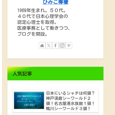
ひみこ檸檬
1969年生まれ。５０代。
４０代で日本心理学会の
認定心理士を取得。
医療事務として働きつつ、
ブログを開設。
人気記事
日本にいるシャチは何頭？
神戸須磨シーワールド２
頭！名古屋港水族館１頭！
鴨川シーワールド３頭！