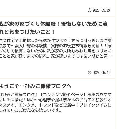
2023.05.24
我が家の家づくり体験談！後悔しないために流
れと気をつけたいこと！
注文住宅で土地探しから家が建つまで！さらに引っ越しの注意
点まで…素人目線の体験談！実際のお役立ち情報も掲載！！家
づくりで後悔しないために我が家の失敗もあわせ気をつけたい
ことと家が建つまでの流れ。家が建つまでには長い期間と気
力・体力が必要！
2023.05.12
ようこそ…ひみこ檸檬ブログへ
『ひみこ檸檬ブログ』【コンテンツ紹介ページ】檸檬のおすす
めレモン情報！ほか…心理学や脳科学からの子育て体験談やオ
ススメ本、エンタメ、トレンドなど更新中！ブレイクタイムに
訪れていただけたなら嬉しいです。