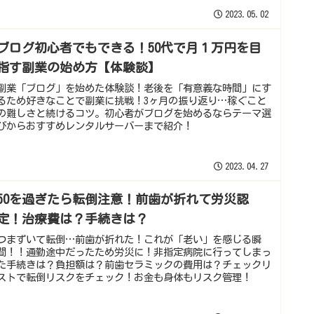
2023.05.02
ブログ初心者でもできる！50代で月１万円を目
指す副業の始め方【体験談】
副業「ブログ」を始めた体験談！老後を「有意義な時間」にす
るため好きなことで副業に挑戦！3ヶ月の振り返り…稼ぐこと
の難しさと続けるコツ。初心者がブログを始めるならテーマ選
びからおすすめレンタルサーバーまで紹介！
2023.04.27
50を過ぎたら転倒注意！前歯が折れて労災認
定！治療費は？手続きは？
つまずいて転倒…前歯が折れた！これが「老い」を感じる瞬
間！！通勤途中だったため労災に！非指定病院に行ってしまっ
た手続きは？負担額は？前歯セラミックの費用は？チェックリ
ストで転倒リスクをチェック！お金も身体もリスク管理！