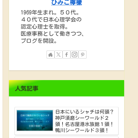
ひみこ檸檬
1969年生まれ。５０代。
４０代で日本心理学会の
認定心理士を取得。
医療事務として働きつつ、
ブログを開設。
人気記事
日本にいるシャチは何頭？
神戸須磨シーワールド２
頭！名古屋港水族館１頭！
鴨川シーワールド３頭！