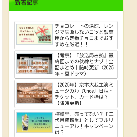
新着記事
チョコレートの湯煎、レン
ジで失敗しないコツと製菓
用から定番チョコまでおす
すめを厳選！！
【考察】『放送局占拠』最
終回までの伏線とナゾ！全
話まとめ｜随時更新（2025
年・夏ドラマ）
【2025年】京本大我主演ミ
ュージカル『Once』日程・
チケット、カード枠は？
【随時更新】
檸檬堂、売ってない？『二
代目檸檬堂』としてフルリ
ニューアル！キャンペーン
は？