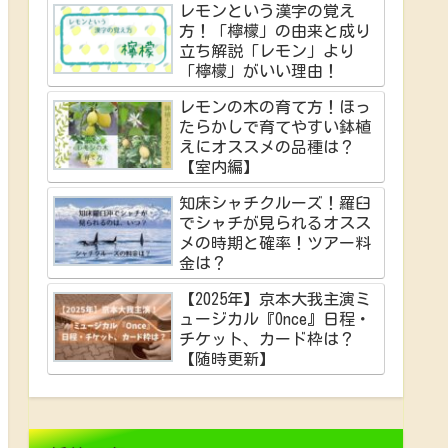
レモンという漢字の覚え
方！「檸檬」の由来と成り
立ち解説「レモン」より
「檸檬」がいい理由！
レモンの木の育て方！ほっ
たらかしで育てやすい鉢植
えにオススメの品種は？
【室内編】
知床シャチクルーズ！羅臼
でシャチが見られるオスス
メの時期と確率！ツアー料
金は？
【2025年】京本大我主演ミ
ュージカル『Once』日程・
チケット、カード枠は？
【随時更新】