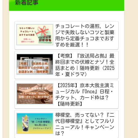
新着記事
チョコレートの湯煎、レン
ジで失敗しないコツと製菓
用から定番チョコまでおす
すめを厳選！！
【考察】『放送局占拠』最
終回までの伏線とナゾ！全
話まとめ｜随時更新（2025
年・夏ドラマ）
【2025年】京本大我主演ミ
ュージカル『Once』日程・
チケット、カード枠は？
【随時更新】
檸檬堂、売ってない？『二
代目檸檬堂』としてフルリ
ニューアル！キャンペーン
は？