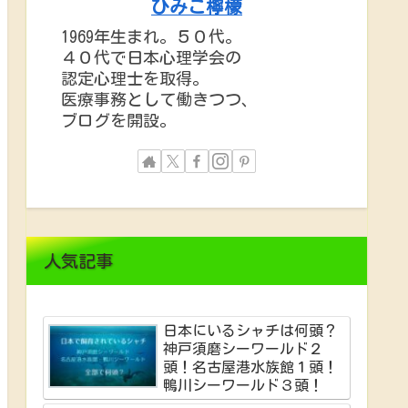
ひみこ檸檬
1969年生まれ。５０代。
４０代で日本心理学会の
認定心理士を取得。
医療事務として働きつつ、
ブログを開設。
人気記事
日本にいるシャチは何頭？
神戸須磨シーワールド２
頭！名古屋港水族館１頭！
鴨川シーワールド３頭！